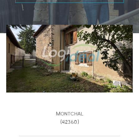
Type de bien
Type de bien
Budget
PIÈCES
1
2
3
4
5
Montchal
(42360)
Ville