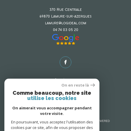
370 Rue Centrale
69870
lamure-sur-azergues
lamure@logideal.com
04 74 03 05 20
Adhérents
On en reste là
Comme beaucoup, notre site
utilise les cookies
On aimerait vous accompagner pendant
votre visite.
En poursuivant, vous acceptez l'utilisation des
© 2026 | Tous droits réservés | Traduction powered
cookies par ce site, afin de vous proposer des
by Google |