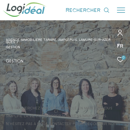
rechercher
AGENCE IMMOBILIÈRE TARARE, AMPLEPUIS, LAMURE-SUR-AZER
GUES
Fr
GESTION
0
Effectuer une recherche
Gestion
et trouver le bien qui correspond à vos
critères
Type d'offre
Vente
Vos recherchez une solution clé en main qui vous
simplifie la vie pour gérer vos biens immobiliers.
N'hésitez pas à nous contacter pour découvrir notre