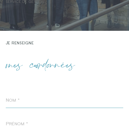
Type de bien
service de gestion!
Type de bien
Budget
Je renseigne
mes coordonnées
PIÈCES
1
2
3
4
5
Nom
*
Prénom
*
Ville