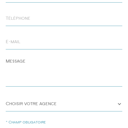
Téléphone
E-
Surface
mail
Message
*
AFFINER LES CRITÈRES
Choisir
votre
Choisir votre agence
PARKING
TERRASSE
PISCINE
agence
* Champ obligatoire