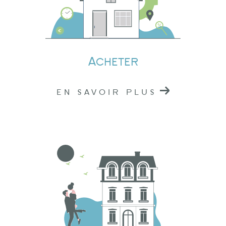
Si vous avez un projet
immobilier à Tarare,
Amplepuis
ou
Lamure-sur-Azergues
, n'hésitez
pas à nous contacter.
Acheter
Nous sommes situés au cœur du Rhône, prêts à
vous offrir nos services professionnels. Pour
EN SAVOIR PLUS
toute demande d'information ou pour prendre
rendez-vous, vous pouvez nous joindre par
téléphone ou nous rendre visite dans l'une de
nos agences.
Chez Logidéal, nous sommes là pour vous
accompagner dans la réalisation de vos
projets immobiliers. En nous choisissant, vous
faites le choix de la qualité, de la confiance et
de l'engagement. Nous sommes votre partenaire