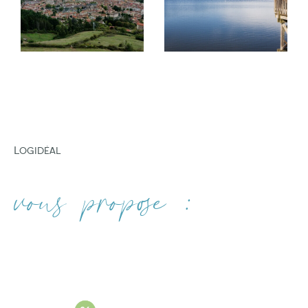
gestion locative
professionnelle.
FILTRER PAR
Nous mettons également à votre disposition
notre expertise pour vous accompagner dans
COUPS DE COEUR
EXCLUSIVITÉS
NOUVEAUTÉS
la mise en vente de votre bien. Votre
satisfaction est notre priorité.
Nos services d'estimation immobilière
Logidéal
Si vous recherchez à faire estimer votre bien
RECHERCHER
dans les villes d'Amplepuis, Tarare, Lamure-
vous propose :
sur-Azergues, THIZY-LES-BOURGS et VINDRY-
SUR-TURDINE. vous pouvez compter sur notre
expertise. Nous sommes fiers de vous offrir des
services d'estimation de biens immobiliers de
haute qualité. Consultez nos services :
Estimation immobilière à Amplepuis
Estimation immobilière à Tarare