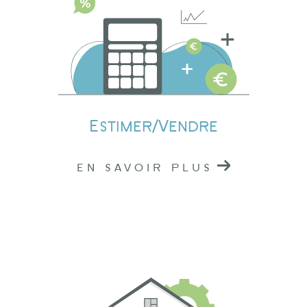
Estimation immobilière à Lamure-sur-Azergues
Nos professionnels connaissent parfaitement le
marché local, ce qui nous permet de vous
fournir une estimation précise de la valeur de
votre bien. Que vous envisagiez de vendre ou
Estimer/Vendre
de louer, notre évaluation vous donnera une
base solide pour prendre des décisions
EN SAVOIR PLUS
éclairées.
Contactez nos agences
immobilières à Tarare,
Amplepuis et Lamure-sur-
Azergues