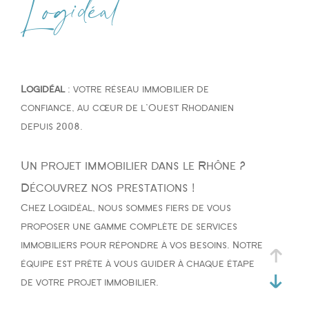
Logidéal
Type de bien
Type de bien
Logidéal
: votre réseau immobilier de
Budget
confiance, au cœur de l'Ouest Rhodanien
depuis 2008.
Un projet immobilier dans le Rhône ?
PIÈCES
Découvrez nos prestations !
Chez Logidéal, nous sommes fiers de vous
1
2
3
4
5
proposer une gamme complète de services
immobiliers pour répondre à vos besoins. Notre
équipe est prête à vous guider à chaque étape
de votre projet immobilier.
Ville