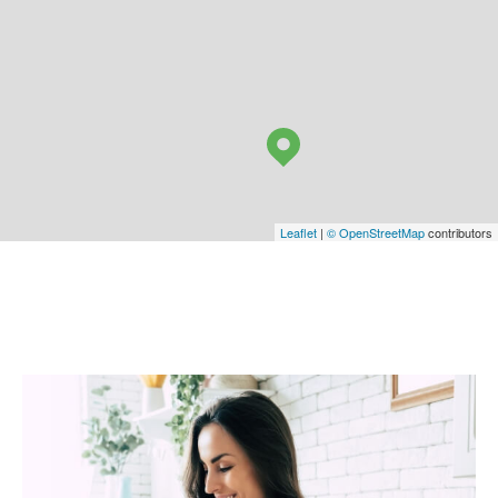
Leaflet
|
© OpenStreetMap
contributors