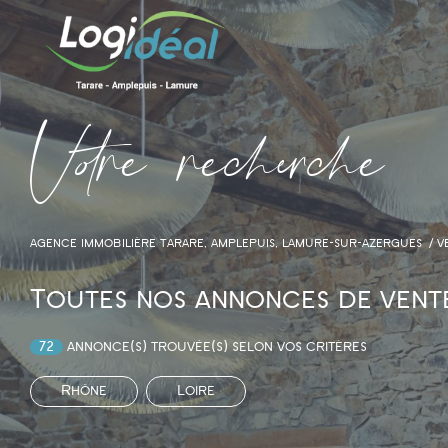
V
o
r
e
r
e
c
e
c
e
AGENCE IMMOBILIÈRE TARARE, AMPLEPUIS, LAMURE-SUR-AZERGUES
V
Toutes nos annonces de vente
72
annonce(s) trouvée(s) selon vos critères
Rhône
Loire