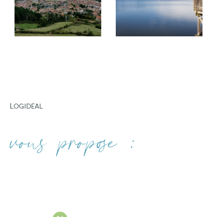
gestion locative
professionnelle.
FILTRER PAR
Nous mettons également à votre disposition
notre expertise pour vous accompagner dans
COUPS DE COEUR
EXCLUSIVITÉS
NOUVEAUTÉS
la mise en vente de votre bien. Votre
satisfaction est notre priorité.
Nos services d'estimation immobilière
Logidéal
Si vous recherchez à faire estimer votre bien
RECHERCHER
dans les villes d'Amplepuis, Tarare, Lamure-
vous propose :
sur-Azergues, THIZY-LES-BOURGS et VINDRY-
SUR-TURDINE. vous pouvez compter sur notre
expertise. Nous sommes fiers de vous offrir des
services d'estimation de biens immobiliers de
haute qualité. Consultez nos services :
Estimation immobilière à Amplepuis
Estimation immobilière à Tarare