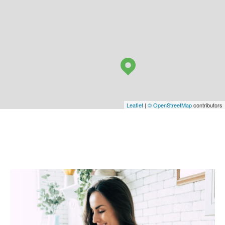
Leaflet
|
© OpenStreetMap
contributors