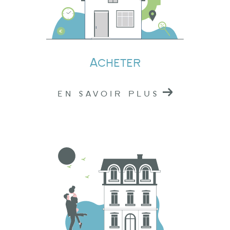
Si vous avez un projet
immobilier à Tarare,
Amplepuis
ou
Lamure-sur-Azergues
, n'hésitez
pas à nous contacter.
Acheter
Nous sommes situés au cœur du Rhône, prêts à
vous offrir nos services professionnels. Pour
EN SAVOIR PLUS
toute demande d'information ou pour prendre
rendez-vous, vous pouvez nous joindre par
téléphone ou nous rendre visite dans l'une de
nos agences.
Chez Logidéal, nous sommes là pour vous
accompagner dans la réalisation de vos
projets immobiliers. En nous choisissant, vous
faites le choix de la qualité, de la confiance et
de l'engagement. Nous sommes votre partenaire