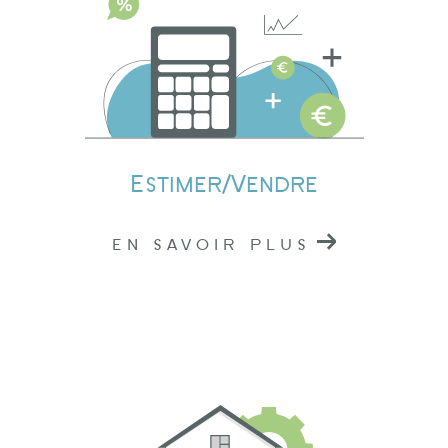
Estimation immobilière à Lamure-sur-Azergues
Nos professionnels connaissent parfaitement le
marché local, ce qui nous permet de vous
fournir une estimation précise de la valeur de
votre bien. Que vous envisagiez de vendre ou
Estimer/Vendre
de louer, notre évaluation vous donnera une
base solide pour prendre des décisions
EN SAVOIR PLUS
éclairées.
Contactez nos agences
immobilières à Tarare,
Amplepuis et Lamure-sur-
Azergues