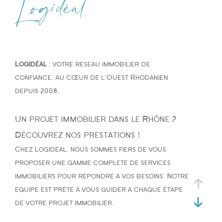
Logidéal
Type de bien
Type de bien
Logidéal
: votre réseau immobilier de
Budget
confiance, au cœur de l'Ouest Rhodanien
depuis 2008.
Un projet immobilier dans le Rhône ?
PIÈCES
Découvrez nos prestations !
Chez Logidéal, nous sommes fiers de vous
1
2
3
4
5
proposer une gamme complète de services
immobiliers pour répondre à vos besoins. Notre
équipe est prête à vous guider à chaque étape
de votre projet immobilier.
Ville