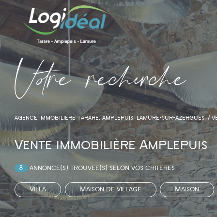
V
o
r
e
r
e
c
e
c
e
AGENCE IMMOBILIÈRE TARARE, AMPLEPUIS, LAMURE-SUR-AZERGUES
V
Vente immobilière Amplepuis
8
annonce(s) trouvée(s) selon vos critères
Villa
Maison de village
Maison