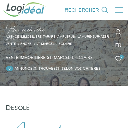
rechercher
V
o
r
e
r
e
c
e
c
e
AGENCE IMMOBILIÈRE TARARE, AMPLEPUIS, LAMURE-SUR-AZER
GUES
VENTE
RHONE
ST MARCEL L ECLAIRE
Fr
0
Effectuer une recherche
Vente immobilière St-Marcel-L-Eclaire
et trouver le bien qui correspond à vos
0
annonce(s) trouvée(s) selon vos critères
critères
Type d'offre
Vente
Désolé