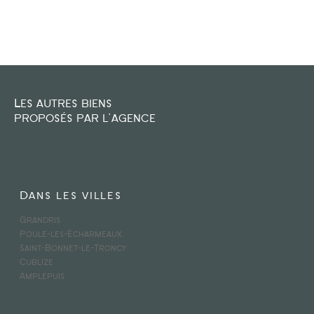
FILTRER PAR
COUPS DE COEUR
EXCLUSIVITÉS
NOUVEAUTÉS
Les autres biens
proposés par l'agence
RECHERCHER
Dans les villes
Grandris
Poule-les-Écharmeaux
Saint-Bonnet-le-Troncy
Cublize
Amplepuis