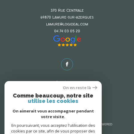
370 Rue Centrale
69870
lamure-sur-azergues
lamure@logideal.com
04 74 03 05 20
Adhérents
On en reste là
Comme beaucoup, notre site
utilise les cookies
On aimerait vous accompagner pendant
votre visite.
En poursuivant, vous acceptez l'utilisation des
© 2026 | Tous droits réservés | Traduction powered
cookies par ce site, afin de vous proposer des
by Google |