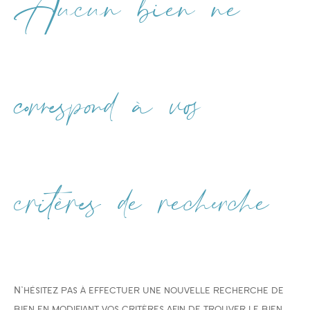
Aucun bien ne
Type de bien
Type de bien
correspond à vos
Budget
critères de recherche
PIÈCES
1
2
3
4
5
N'hésitez pas à effectuer une nouvelle recherche de
Ville
bien en modifiant vos critères afin de trouver le bien