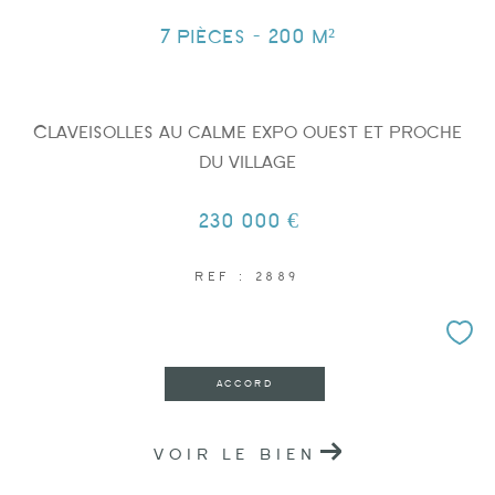
7 pièces - 200 m²
Claveisolles au calme expo ouest et proche
Surface
du village
230 000 €
REF : 2889
AFFINER LES CRITÈRES
ACCORD
PARKING
TERRASSE
PISCINE
VOIR LE BIEN