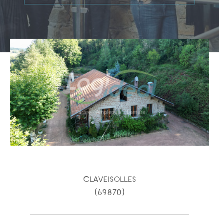
Type de bien
Type de bien
Budget
PIÈCES
1
2
3
4
5
Claveisolles
(69870)
Ville