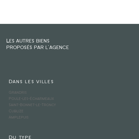
Les autres biens
proposés par l'agence
Dans les villes
Grandris
Poule-les-Écharmeaux
Saint-Bonnet-le-Troncy
Cublize
Amplepuis
Du type