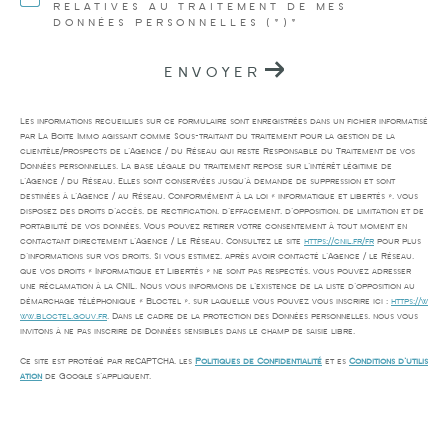
RELATIVES AU TRAITEMENT DE MES
DONNÉES PERSONNELLES (*)*
ENVOYER
Les informations recueillies sur ce formulaire sont enregistrées dans un fichier informatisé
par La Boite Immo agissant comme Sous-traitant du traitement pour la gestion de la
clientèle/prospects de l'Agence / du Réseau qui reste Responsable du Traitement de vos
Données personnelles. La base légale du traitement repose sur l'intérêt légitime de
l'Agence / du Réseau. Elles sont conservées jusqu'à demande de suppression et sont
destinées à l'Agence / au Réseau. Conformément à la loi « informatique et libertés », vous
disposez des droits d’accès, de rectification, d’effacement, d’opposition, de limitation et de
portabilité de vos données. Vous pouvez retirer votre consentement à tout moment en
contactant directement l’Agence / Le Réseau. Consultez le site
https://cnil.fr/fr
pour plus
d’informations sur vos droits. Si vous estimez, après avoir contacté l'Agence / le Réseau,
que vos droits « Informatique et Libertés » ne sont pas respectés, vous pouvez adresser
une réclamation à la CNIL. Nous vous informons de l’existence de la liste d'opposition au
démarchage téléphonique « Bloctel », sur laquelle vous pouvez vous inscrire ici :
https://w
ww.bloctel.gouv.fr
. Dans le cadre de la protection des Données personnelles, nous vous
invitons à ne pas inscrire de Données sensibles dans le champ de saisie libre.
Ce site est protégé par reCAPTCHA, les
Politiques de Confidentialité
et es
Conditions d'utilis
ation
de Google s'appliquent.