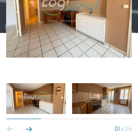
Type de bien
Type de bien
Budget
PIÈCES
1
2
3
4
5
01
06
/
Ville