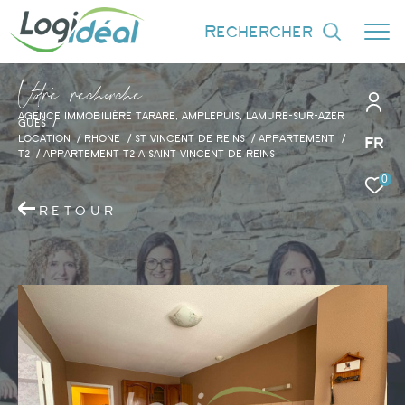
rechercher
V
o
r
e
r
e
c
e
c
e
AGENCE IMMOBILIÈRE TARARE, AMPLEPUIS, LAMURE-SUR-AZER
GUES
LOCATION
RHONE
ST VINCENT DE REINS
APPARTEMENT
Fr
T2
APPARTEMENT T2 A SAINT VINCENT DE REINS
0
Effectuer une recherche
et trouver le bien qui correspond à vos
RETOUR
critères
Type d'offre
Location