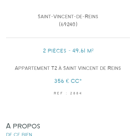
Saint-Vincent-de-Reins
(69240)
Surface
2 pièces - 49,61 m²
Appartement T2 à Saint Vincent de Reins
356 €
CC*
AFFINER LES CRITÈRES
REF : 2884
PARKING
TERRASSE
PISCINE
a propos
de ce bien