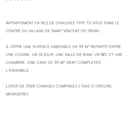
FILTRER PAR
Appartement en rez de chaussée type T2 situé dans le
centre du village de Saint-Vincent-de-Reins.
COUPS DE COEUR
EXCLUSIVITÉS
NOUVEAUTÉS
Il offre une surface habitable de 49 m² répartit entre
une cuisine, un séjour, une salle de bain, un WC et une
chambre. Une cave de 30 m² vient compléter
l'ensemble.
RECHERCHER
Loyer de 356€ Charges comprises ( taxe d'ordure
ménagère).