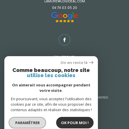
lamure@logideal.com
04 74 03 05 20
Adhérents
On en reste là
Comme beaucoup, notre site
utilise les cookies
On aimerait vous accompagner pendant
votre visite.
En poursuivant, vous acceptez l'utilisation des
© 2026 | Tous droits réservés | Traduction powered
cookies par ce site, afin de vous proposer des
by Google |
Nos honoraires
Plan du site
contenus adaptés et réaliser des statistiques !
Mentions légales
Admin
Nos liens
Politique RGPD
Cookies
PARAMÉTRER
OK POUR MOI !