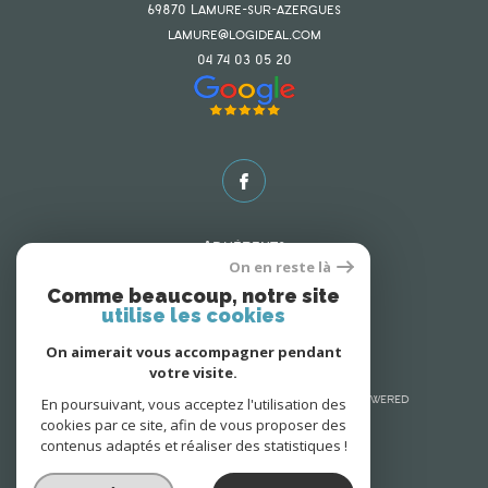
69870
lamure-sur-azergues
lamure@logideal.com
04 74 03 05 20
Adhérents
On en reste là
Comme beaucoup, notre site
utilise les cookies
On aimerait vous accompagner pendant
votre visite.
En poursuivant, vous acceptez l'utilisation des
© 2026 | Tous droits réservés | Traduction powered
cookies par ce site, afin de vous proposer des
by Google |
Nos honoraires
Plan du site
contenus adaptés et réaliser des statistiques !
Mentions légales
Admin
Nos liens
Politique RGPD
Cookies