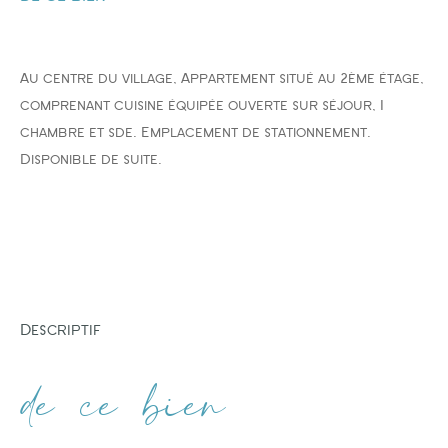
FILTRER PAR
Au centre du village, Appartement situé au 2ème étage,
comprenant cuisine équipée ouverte sur séjour, 1
COUPS DE COEUR
EXCLUSIVITÉS
NOUVEAUTÉS
chambre et sde. Emplacement de stationnement.
Disponible de suite.
RECHERCHER
descriptif
de ce bien