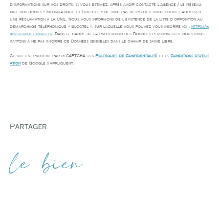
d’informations sur vos droits. Si vous estimez, après avoir contacté l'Agence / le Réseau,
que vos droits « Informatique et Libertés » ne sont pas respectés, vous pouvez adresser
une réclamation à la CNIL. Nous vous informons de l’existence de la liste d'opposition au
démarchage téléphonique « Bloctel », sur laquelle vous pouvez vous inscrire ici :
https://w
ww.bloctel.gouv.fr
. Dans le cadre de la protection des Données personnelles, nous vous
invitons à ne pas inscrire de Données sensibles dans le champ de saisie libre.
Ce site est protégé par reCAPTCHA, les
Politiques de Confidentialité
et es
Conditions d'utilis
ation
de Google s'appliquent.
partager
le bien