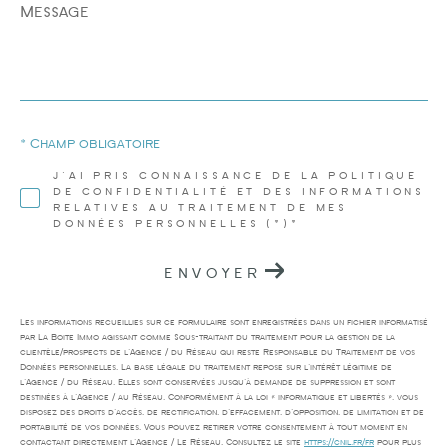
Message
*
* Champ obligatoire
J'AI PRIS CONNAISSANCE DE LA POLITIQUE
DE CONFIDENTIALITÉ ET DES INFORMATIONS
RELATIVES AU TRAITEMENT DE MES
DONNÉES PERSONNELLES (*)*
ENVOYER
Les informations recueillies sur ce formulaire sont enregistrées dans un fichier informatisé
par La Boite Immo agissant comme Sous-traitant du traitement pour la gestion de la
clientèle/prospects de l'Agence / du Réseau qui reste Responsable du Traitement de vos
Données personnelles. La base légale du traitement repose sur l'intérêt légitime de
l'Agence / du Réseau. Elles sont conservées jusqu'à demande de suppression et sont
destinées à l'Agence / au Réseau. Conformément à la loi « informatique et libertés », vous
disposez des droits d’accès, de rectification, d’effacement, d’opposition, de limitation et de
portabilité de vos données. Vous pouvez retirer votre consentement à tout moment en
contactant directement l’Agence / Le Réseau. Consultez le site
https://cnil.fr/fr
pour plus