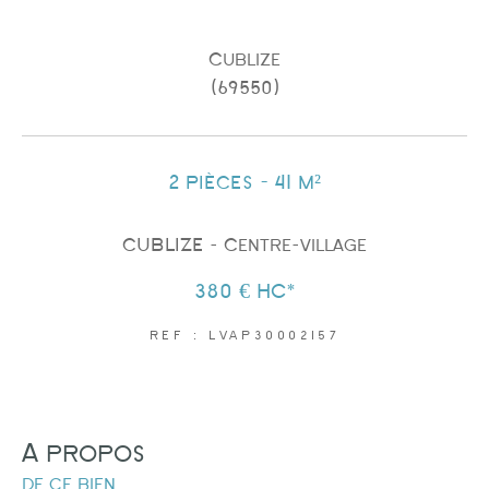
Cublize
(69550)
Surface
2 pièces - 41 m²
CUBLIZE - Centre-village
380 €
HC*
AFFINER LES CRITÈRES
REF : LVAP30002157
PARKING
TERRASSE
PISCINE
a propos
de ce bien