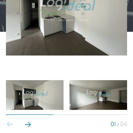
Type de bien
Type de bien
Budget
PIÈCES
1
2
3
4
5
01
04
/
Ville