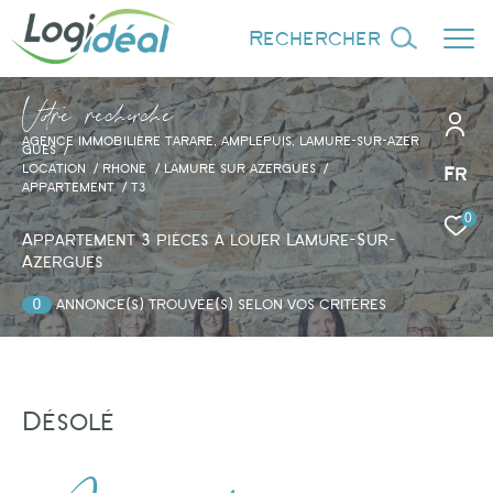
rechercher
V
o
r
e
r
e
c
e
c
e
AGENCE IMMOBILIÈRE TARARE, AMPLEPUIS, LAMURE-SUR-AZER
GUES
LOCATION
RHONE
LAMURE SUR AZERGUES
Fr
APPARTEMENT
T3
0
Effectuer une recherche
Appartement 3 pièces à louer Lamure-Sur-
et trouver le bien qui correspond à vos
Azergues
critères
0
annonce(s) trouvée(s) selon vos critères
Type d'offre
Location
Désolé