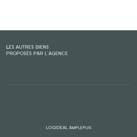
FILTRER PAR
COUPS DE COEUR
EXCLUSIVITÉS
NOUVEAUTÉS
Les autres biens
proposés par l'agence
RECHERCHER
LOGIDEAL Amplepuis