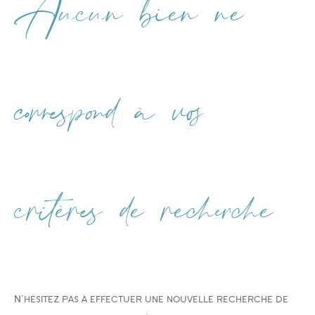
Aucun bien ne
Type de bien
Type de bien
correspond à vos
Budget
critères de recherche
PIÈCES
1
2
3
4
5
N'hésitez pas à effectuer une nouvelle recherche de
Ville