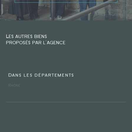
Type de bien
Type de bien
Les autres biens
Budget
proposés par l'agence
Dans les départements
PIÈCES
Rhône
1
2
3
4
5
Ville