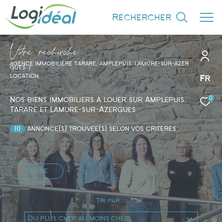
rechercher
V
o
r
e
r
e
c
e
c
e
AGENCE IMMOBILIÈRE TARARE, AMPLEPUIS, LAMURE-SUR-AZER
GUES
LOCATION
Fr
0
Effectuer une recherche
Nos biens immobiliers à louer sur Amplepuis,
Tarare et Lamure-sur-Azergues
et trouver le bien qui correspond à vos
critères
10
annonce(s) trouvée(s) selon vos critères
Type d'offre
Location
Rhône
Tri par
Du plus cher au moins cher