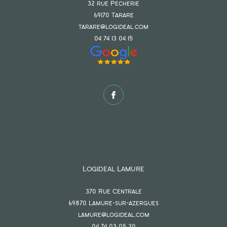
32 rue Pecherie
FILTRER PAR
69170
tarare
tarare@logideal.com
04 74 13 04 15
COUPS DE COEUR
EXCLUSIVITÉS
NOUVEAUTÉS
RECHERCHER
Logideal Lamure
370 Rue Centrale
69870
lamure-sur-azergues
lamure@logideal.com
04 74 03 05 20