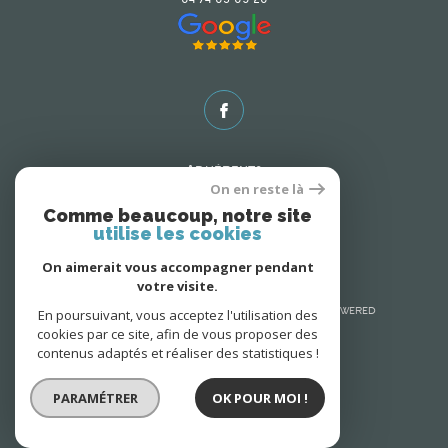
Adhérents
On en reste là
Comme beaucoup, notre site
utilise les cookies
On aimerait vous accompagner pendant
votre visite.
En poursuivant, vous acceptez l'utilisation des
© 2026 | Tous droits réservés | Traduction powered
cookies par ce site, afin de vous proposer des
by Google |
Nos honoraires
Plan du site
contenus adaptés et réaliser des statistiques !
Mentions légales
Admin
Nos liens
Politique RGPD
Cookies
PARAMÉTRER
OK POUR MOI !