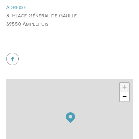
Adresse
FILTRER PAR
8, Place Général de Gaulle
69550 Amplepuis
COUPS DE COEUR
EXCLUSIVITÉS
NOUVEAUTÉS
RECHERCHER
+
−