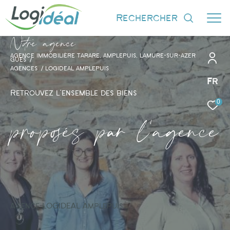
rechercher
N
o
r
e
a
g
e
n
c
e
AGENCE IMMOBILIÈRE TARARE, AMPLEPUIS, LAMURE-SUR-AZER
GUES
AGENCES
LOGIDEAL AMPLEPUIS
Fr
Retrouvez l'ensemble des biens
0
Effectuer une recherche
proposés par l'agence
et trouver le bien qui correspond à vos
critères
Type d'offre
Vente
Agence LOGIDEAL Amplepuis