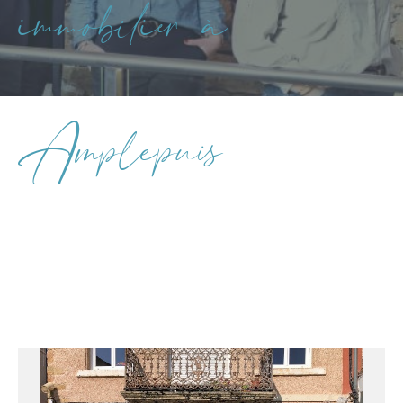
immobilier à
Type de bien
Type de bien
Amplepuis
Budget
PIÈCES
1
2
3
4
5
Ville