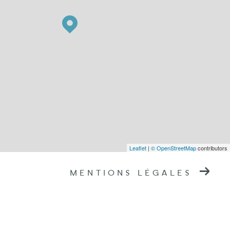
Leaflet
|
© OpenStreetMap
contributors
MENTIONS LÉGALES