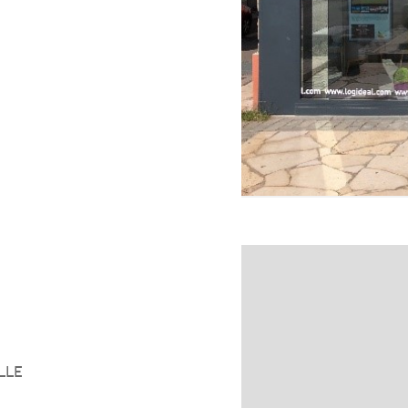
m
lle