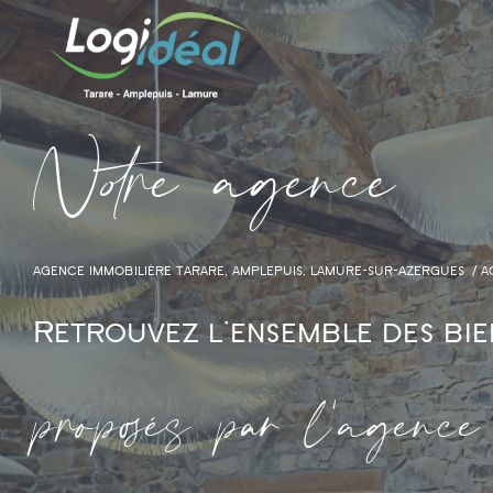
N
o
r
e
a
g
e
n
c
e
AGENCE IMMOBILIÈRE TARARE, AMPLEPUIS, LAMURE-SUR-AZERGUES
A
Retrouvez l'ensemble des bie
proposés par l'agence