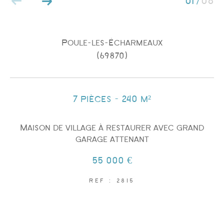
01
08
/
Poule-les-Écharmeaux
(69870)
Surface
7 pièces - 240 m²
Maison de village à restaurer avec grand
garage attenant
AFFINER LES CRITÈRES
55 000 €
REF : 2815
PARKING
TERRASSE
PISCINE