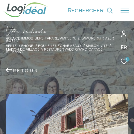
rechercher
V
o
r
e
r
e
c
e
c
e
AGENCE IMMOBILIÈRE TARARE, AMPLEPUIS, LAMURE-SUR-AZER
GUES
VENTE
RHONE
POULE LES ECHARMEAUX
MAISON
T7
Fr
MAISON DE VILLAGE A RESTAURER AVEC GRAND GARAGE
ATTENANT
0
Effectuer une recherche
et trouver le bien qui correspond à vos
RETOUR
critères
Type d'offre
Vente