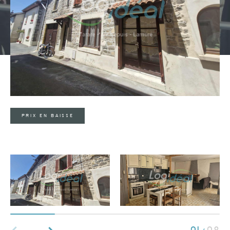
Type de bien
Type de bien
Budget
PRIX EN BAISSE
PIÈCES
1
2
3
4
5
Ville