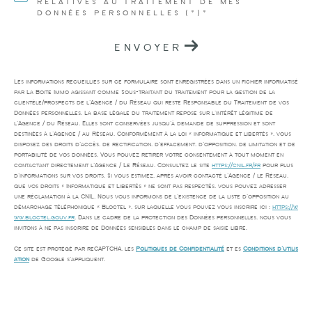
RELATIVES AU TRAITEMENT DE MES
DONNÉES PERSONNELLES (*)*
ENVOYER
Les informations recueillies sur ce formulaire sont enregistrées dans un fichier informatisé
par La Boite Immo agissant comme Sous-traitant du traitement pour la gestion de la
clientèle/prospects de l'Agence / du Réseau qui reste Responsable du Traitement de vos
Données personnelles. La base légale du traitement repose sur l'intérêt légitime de
l'Agence / du Réseau. Elles sont conservées jusqu'à demande de suppression et sont
destinées à l'Agence / au Réseau. Conformément à la loi « informatique et libertés », vous
disposez des droits d’accès, de rectification, d’effacement, d’opposition, de limitation et de
portabilité de vos données. Vous pouvez retirer votre consentement à tout moment en
contactant directement l’Agence / Le Réseau. Consultez le site
https://cnil.fr/fr
pour plus
d’informations sur vos droits. Si vous estimez, après avoir contacté l'Agence / le Réseau,
que vos droits « Informatique et Libertés » ne sont pas respectés, vous pouvez adresser
une réclamation à la CNIL. Nous vous informons de l’existence de la liste d'opposition au
démarchage téléphonique « Bloctel », sur laquelle vous pouvez vous inscrire ici :
https://w
ww.bloctel.gouv.fr
. Dans le cadre de la protection des Données personnelles, nous vous
invitons à ne pas inscrire de Données sensibles dans le champ de saisie libre.
Ce site est protégé par reCAPTCHA, les
Politiques de Confidentialité
et es
Conditions d'utilis
ation
de Google s'appliquent.