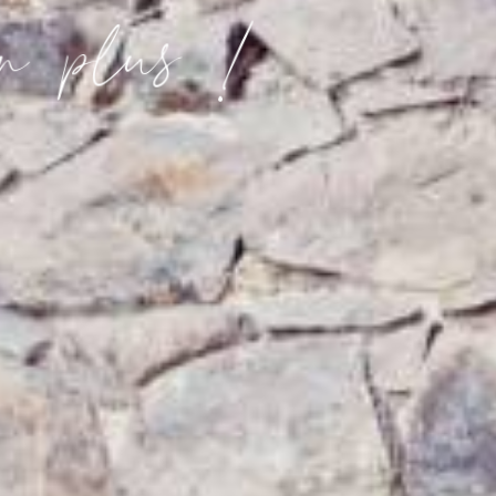
!
u
s
l
p
n