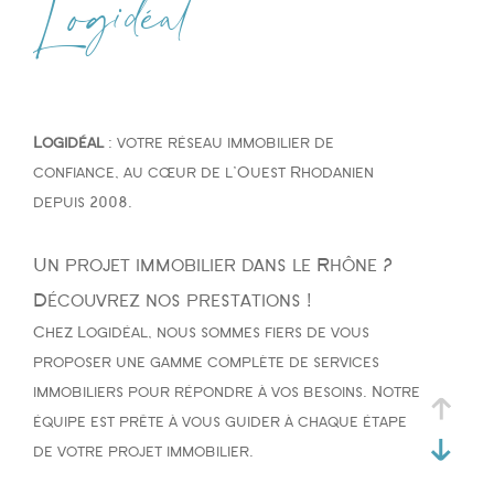
Logidéal
Type de bien
Type de bien
Logidéal
: votre réseau immobilier de
Budget
confiance, au cœur de l'Ouest Rhodanien
depuis 2008.
Un projet immobilier dans le Rhône ?
PIÈCES
Découvrez nos prestations !
Chez Logidéal, nous sommes fiers de vous
1
2
3
4
5
proposer une gamme complète de services
immobiliers pour répondre à vos besoins. Notre
équipe est prête à vous guider à chaque étape
de votre projet immobilier.
Ville