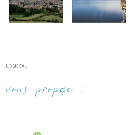
gestion locative
professionnelle.
FILTRER PAR
Nous mettons également à votre disposition
notre expertise pour vous accompagner dans
COUPS DE COEUR
EXCLUSIVITÉS
NOUVEAUTÉS
la mise en vente de votre bien. Votre
satisfaction est notre priorité.
Nos services d'estimation immobilière
Logidéal
Si vous recherchez à faire estimer votre bien
RECHERCHER
dans les villes d'Amplepuis, Tarare, Lamure-
vous propose :
sur-Azergues, THIZY-LES-BOURGS et VINDRY-
SUR-TURDINE. vous pouvez compter sur notre
expertise. Nous sommes fiers de vous offrir des
services d'estimation de biens immobiliers de
haute qualité. Consultez nos services :
Estimation immobilière à Amplepuis
Estimation immobilière à Tarare