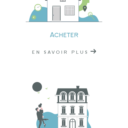
Si vous avez un projet
immobilier à Tarare,
Amplepuis
ou
Lamure-sur-Azergues
, n'hésitez
pas à nous contacter.
Acheter
Nous sommes situés au cœur du Rhône, prêts à
vous offrir nos services professionnels. Pour
EN SAVOIR PLUS
toute demande d'information ou pour prendre
rendez-vous, vous pouvez nous joindre par
téléphone ou nous rendre visite dans l'une de
nos agences.
Chez Logidéal, nous sommes là pour vous
accompagner dans la réalisation de vos
projets immobiliers. En nous choisissant, vous
faites le choix de la qualité, de la confiance et
de l'engagement. Nous sommes votre partenaire