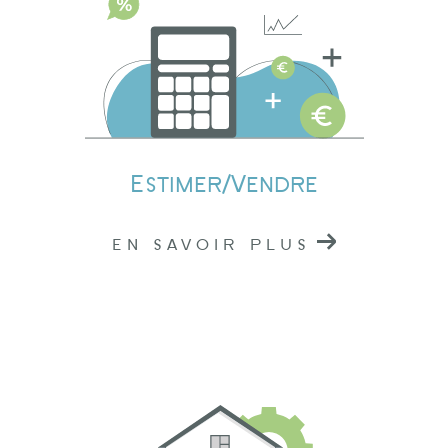
Estimation immobilière à Lamure-sur-Azergues
Nos professionnels connaissent parfaitement le
marché local, ce qui nous permet de vous
fournir une estimation précise de la valeur de
votre bien. Que vous envisagiez de vendre ou
Estimer/Vendre
de louer, notre évaluation vous donnera une
base solide pour prendre des décisions
EN SAVOIR PLUS
éclairées.
Contactez nos agences
immobilières à Tarare,
Amplepuis et Lamure-sur-
Azergues