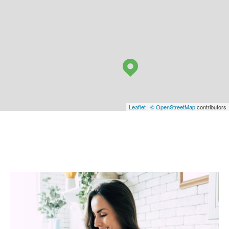
Leaflet
|
© OpenStreetMap
contributors