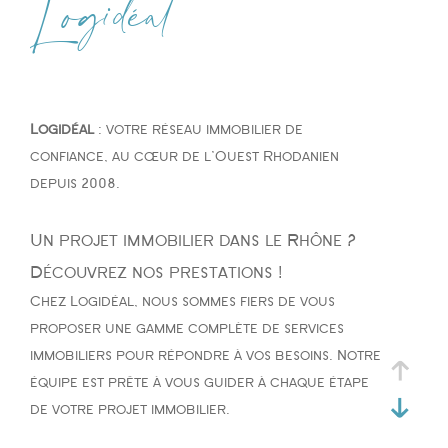
Logidéal
Type de bien
Type de bien
Logidéal
: votre réseau immobilier de
Budget
confiance, au cœur de l'Ouest Rhodanien
depuis 2008.
Un projet immobilier dans le Rhône ?
PIÈCES
Découvrez nos prestations !
Chez Logidéal, nous sommes fiers de vous
1
2
3
4
5
proposer une gamme complète de services
immobiliers pour répondre à vos besoins. Notre
équipe est prête à vous guider à chaque étape
de votre projet immobilier.
Ville