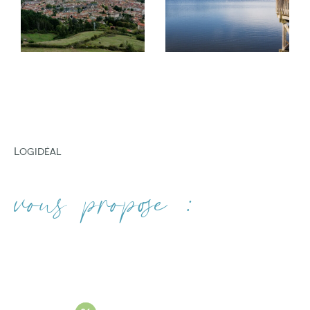
gestion locative
professionnelle.
FILTRER PAR
Nous mettons également à votre disposition
notre expertise pour vous accompagner dans
COUPS DE COEUR
EXCLUSIVITÉS
NOUVEAUTÉS
la mise en vente de votre bien. Votre
satisfaction est notre priorité.
Nos services d'estimation immobilière
Logidéal
Si vous recherchez à faire estimer votre bien
RECHERCHER
dans les villes d'Amplepuis, Tarare, Lamure-
vous propose :
sur-Azergues, THIZY-LES-BOURGS et VINDRY-
SUR-TURDINE. vous pouvez compter sur notre
expertise. Nous sommes fiers de vous offrir des
services d'estimation de biens immobiliers de
haute qualité. Consultez nos services :
Estimation immobilière à Amplepuis
Estimation immobilière à Tarare