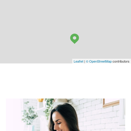
Leaflet
|
© OpenStreetMap
contributors