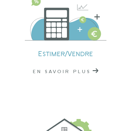
Estimation immobilière à Lamure-sur-Azergues
Nos professionnels connaissent parfaitement le
marché local, ce qui nous permet de vous
fournir une estimation précise de la valeur de
votre bien. Que vous envisagiez de vendre ou
Estimer/Vendre
de louer, notre évaluation vous donnera une
base solide pour prendre des décisions
EN SAVOIR PLUS
éclairées.
Contactez nos agences
immobilières à Tarare,
Amplepuis et Lamure-sur-
Azergues