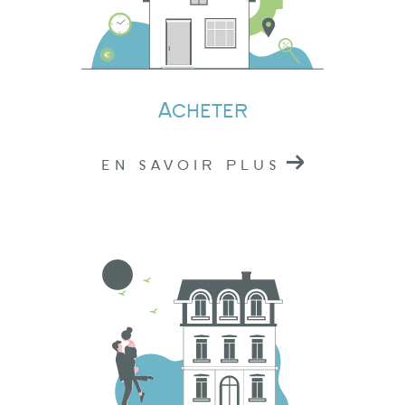
Si vous avez un projet
immobilier à Tarare,
Amplepuis
ou
Lamure-sur-Azergues
, n'hésitez
pas à nous contacter.
Acheter
Nous sommes situés au cœur du Rhône, prêts à
vous offrir nos services professionnels. Pour
EN SAVOIR PLUS
toute demande d'information ou pour prendre
rendez-vous, vous pouvez nous joindre par
téléphone ou nous rendre visite dans l'une de
nos agences.
Chez Logidéal, nous sommes là pour vous
accompagner dans la réalisation de vos
projets immobiliers. En nous choisissant, vous
faites le choix de la qualité, de la confiance et
de l'engagement. Nous sommes votre partenaire