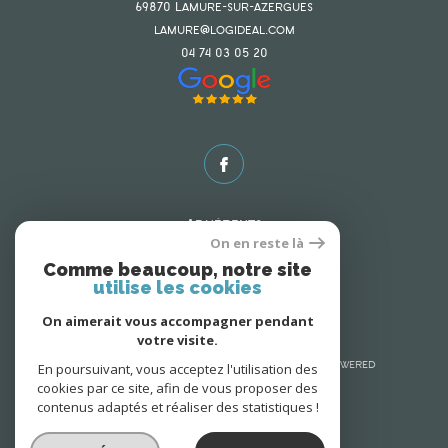
69870
lamure-sur-azergues
lamure@logideal.com
04 74 03 05 20
Adhérents
On en reste là
Comme beaucoup, notre site
utilise les cookies
On aimerait vous accompagner pendant
votre visite.
En poursuivant, vous acceptez l'utilisation des
© 2026 | Tous droits réservés | Traduction powered
cookies par ce site, afin de vous proposer des
by Google |
Nos honoraires
Plan du site
contenus adaptés et réaliser des statistiques !
Mentions légales
Admin
Nos liens
Politique RGPD
Cookies