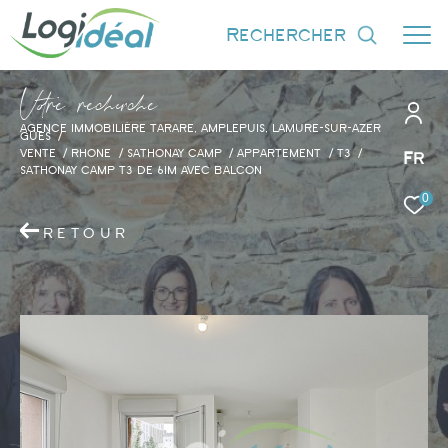
rechercher
V
o
r
e
r
e
c
e
c
e
AGENCE IMMOBILIÈRE TARARE, AMPLEPUIS, LAMURE-SUR-AZER
GUES
VENTE
RHONE
SATHONAY CAMP
APPARTEMENT
T3
Fr
SATHONAY CAMP T3 DE 61M AVEC BALCON
0
Effectuer une recherche
et trouver le bien qui correspond à vos
RETOUR
critères
Type d'offre
Vente