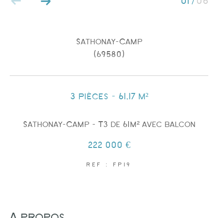
01
06
/
Sathonay-Camp
(69580)
Surface
3 pièces - 61,17 m²
Sathonay-Camp - T3 de 61m² avec balcon
AFFINER LES CRITÈRES
222 000 €
REF : FP19
PARKING
TERRASSE
PISCINE
a propos