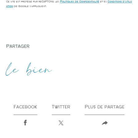
Ce site est protégé par reCAPTCHA, les
Politiques de Confidentialité
et es
Conditions d'utilis
ation
de Google s'appliquent.
partager
le bien
Facebook
Twitter
Plus de partage