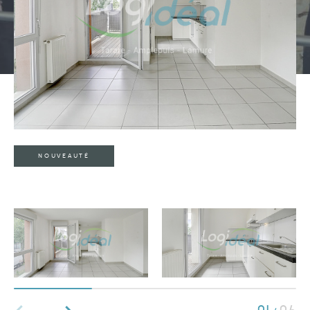
Type de bien
Type de bien
Budget
NOUVEAUTÉ
PIÈCES
1
2
3
4
5
Ville