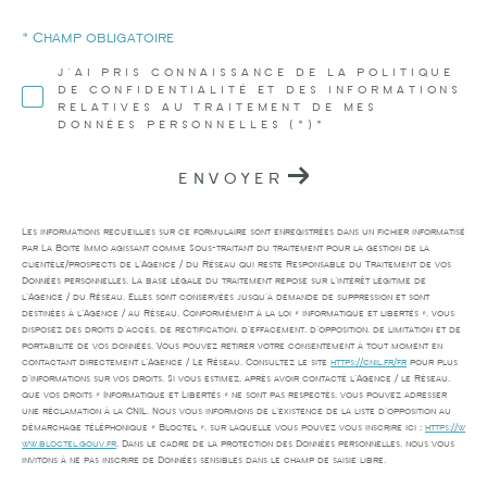
* Champ obligatoire
J'AI PRIS CONNAISSANCE DE LA POLITIQUE
DE CONFIDENTIALITÉ ET DES INFORMATIONS
RELATIVES AU TRAITEMENT DE MES
DONNÉES PERSONNELLES (*)*
ENVOYER
Les informations recueillies sur ce formulaire sont enregistrées dans un fichier informatisé
par La Boite Immo agissant comme Sous-traitant du traitement pour la gestion de la
clientèle/prospects de l'Agence / du Réseau qui reste Responsable du Traitement de vos
Données personnelles. La base légale du traitement repose sur l'intérêt légitime de
l'Agence / du Réseau. Elles sont conservées jusqu'à demande de suppression et sont
destinées à l'Agence / au Réseau. Conformément à la loi « informatique et libertés », vous
disposez des droits d’accès, de rectification, d’effacement, d’opposition, de limitation et de
portabilité de vos données. Vous pouvez retirer votre consentement à tout moment en
contactant directement l’Agence / Le Réseau. Consultez le site
https://cnil.fr/fr
pour plus
d’informations sur vos droits. Si vous estimez, après avoir contacté l'Agence / le Réseau,
que vos droits « Informatique et Libertés » ne sont pas respectés, vous pouvez adresser
une réclamation à la CNIL. Nous vous informons de l’existence de la liste d'opposition au
démarchage téléphonique « Bloctel », sur laquelle vous pouvez vous inscrire ici :
https://w
ww.bloctel.gouv.fr
. Dans le cadre de la protection des Données personnelles, nous vous
invitons à ne pas inscrire de Données sensibles dans le champ de saisie libre.