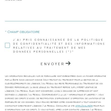
*
* Champ obligatoire
J'AI PRIS CONNAISSANCE DE LA POLITIQUE
DE CONFIDENTIALITÉ ET DES INFORMATIONS
RELATIVES AU TRAITEMENT DE MES
DONNÉES PERSONNELLES (*)*
ENVOYER
Les informations recueillies sur ce formulaire sont enregistrées dans un fichier informatisé
par La Boite Immo agissant comme Sous-traitant du traitement pour la gestion de la
clientèle/prospects de l'Agence / du Réseau qui reste Responsable du Traitement de vos
Données personnelles. La base légale du traitement repose sur l'intérêt légitime de
l'Agence / du Réseau. Elles sont conservées jusqu'à demande de suppression et sont
destinées à l'Agence / au Réseau. Conformément à la loi « informatique et libertés », vous
disposez des droits d’accès, de rectification, d’effacement, d’opposition, de limitation et de
portabilité de vos données. Vous pouvez retirer votre consentement à tout moment en
contactant directement l’Agence / Le Réseau. Consultez le site
https://cnil.fr/fr
pour plus
d’informations sur vos droits. Si vous estimez, après avoir contacté l'Agence / le Réseau,