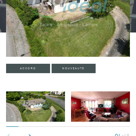
Type de bien
Type de bien
Budget
ACCORD
NOUVEAUTÉ
PIÈCES
1
2
3
4
5
Ville