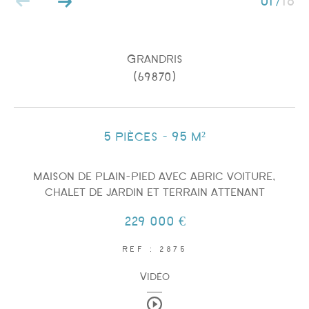
01
18
/
Grandris
(69870)
Surface
5 pièces - 95 m²
maison de plain-pied avec abric voiture,
chalet de jardin et terrain attenant
AFFINER LES CRITÈRES
229 000 €
REF : 2875
PARKING
TERRASSE
PISCINE
Vidéo