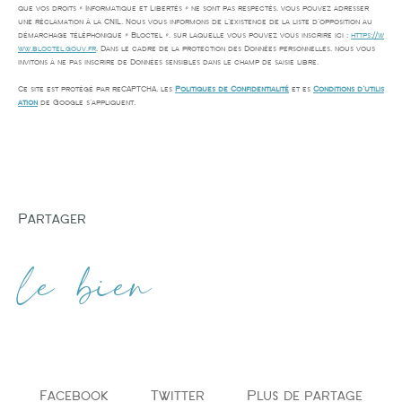
que vos droits « Informatique et Libertés » ne sont pas respectés, vous pouvez adresser
une réclamation à la CNIL. Nous vous informons de l’existence de la liste d'opposition au
démarchage téléphonique « Bloctel », sur laquelle vous pouvez vous inscrire ici :
https://w
ww.bloctel.gouv.fr
. Dans le cadre de la protection des Données personnelles, nous vous
invitons à ne pas inscrire de Données sensibles dans le champ de saisie libre.
Ce site est protégé par reCAPTCHA, les
Politiques de Confidentialité
et es
Conditions d'utilis
ation
de Google s'appliquent.
partager
le bien
Facebook
Twitter
Plus de partage