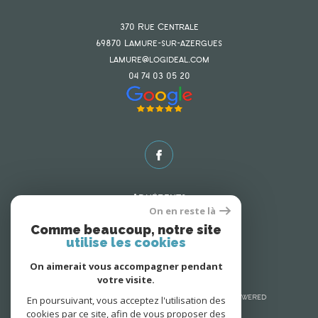
370 Rue Centrale
69870
lamure-sur-azergues
lamure@logideal.com
04 74 03 05 20
Adhérents
On en reste là
Comme beaucoup, notre site
utilise les cookies
On aimerait vous accompagner pendant
votre visite.
En poursuivant, vous acceptez l'utilisation des
© 2026 | Tous droits réservés | Traduction powered
cookies par ce site, afin de vous proposer des
by Google |