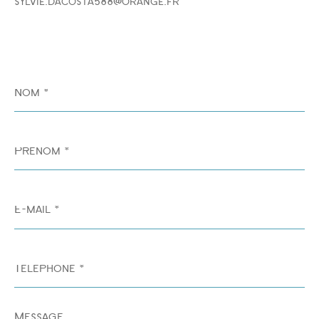
sylvie.dacosta588@orange.fr
Nom
*
Prénom
*
E-
mail
*
Téléphone
*
Message