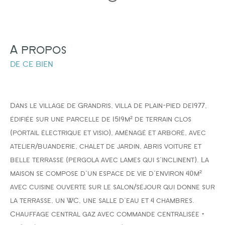
FILTRER PAR
a propos
COUPS DE COEUR
EXCLUSIVITÉS
NOUVEAUTÉS
de ce bien
Dans le village de Grandris, villa de plain-pied de1977,
édifiée sur une parcelle de 1519m² de terrain clos
RECHERCHER
(portail électrique et visio), aménagé et arboré, avec
atelier/buanderie, chalet de jardin, abris voiture et
belle terrasse (pergola avec lames qui s'inclinent). La
maison se compose d'un espace de vie d'environ 40m²
avec cuisine ouverte sur le salon/séjour qui donne sur
la terrasse, un WC, une salle d'eau et 4 chambres.
Chauffage central gaz avec commande centralisée +