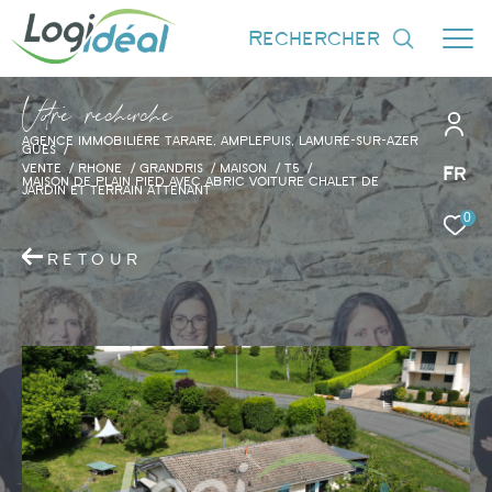
rechercher
V
o
r
e
r
e
c
e
c
e
AGENCE IMMOBILIÈRE TARARE, AMPLEPUIS, LAMURE-SUR-AZER
GUES
VENTE
RHONE
GRANDRIS
MAISON
T5
Fr
MAISON DE PLAIN PIED AVEC ABRIC VOITURE CHALET DE
JARDIN ET TERRAIN ATTENANT
0
Effectuer une recherche
et trouver le bien qui correspond à vos
RETOUR
critères
Type d'offre
Vente