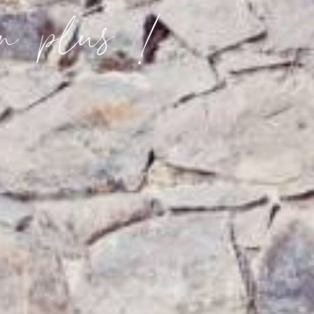
!
u
s
l
p
n