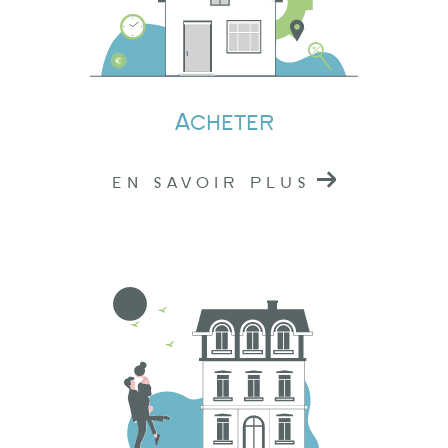
Si vous avez un projet
immobilier à Tarare,
Amplepuis
ou
Lamure-sur-Azergues
, n'hésitez
pas à nous contacter.
Acheter
Nous sommes situés au cœur du Rhône, prêts à
vous offrir nos services professionnels. Pour
EN SAVOIR PLUS
toute demande d'information ou pour prendre
rendez-vous, vous pouvez nous joindre par
téléphone ou nous rendre visite dans l'une de
nos agences.
Chez Logidéal, nous sommes là pour vous
accompagner dans la réalisation de vos
projets immobiliers. En nous choisissant, vous
faites le choix de la qualité, de la confiance et
de l'engagement. Nous sommes votre partenaire