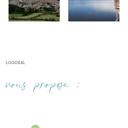
gestion locative
professionnelle.
FILTRER PAR
Nous mettons également à votre disposition
notre expertise pour vous accompagner dans
COUPS DE COEUR
EXCLUSIVITÉS
NOUVEAUTÉS
la mise en vente de votre bien. Votre
satisfaction est notre priorité.
Nos services d'estimation immobilière
Logidéal
Si vous recherchez à faire estimer votre bien
RECHERCHER
dans les villes d'Amplepuis, Tarare, Lamure-
vous propose :
sur-Azergues, THIZY-LES-BOURGS et VINDRY-
SUR-TURDINE. vous pouvez compter sur notre
expertise. Nous sommes fiers de vous offrir des
services d'estimation de biens immobiliers de
haute qualité. Consultez nos services :
Estimation immobilière à Amplepuis
Estimation immobilière à Tarare