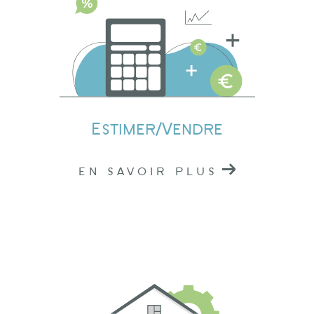
Estimation immobilière à Lamure-sur-Azergues
Nos professionnels connaissent parfaitement le
marché local, ce qui nous permet de vous
fournir une estimation précise de la valeur de
votre bien. Que vous envisagiez de vendre ou
Estimer/Vendre
de louer, notre évaluation vous donnera une
base solide pour prendre des décisions
EN SAVOIR PLUS
éclairées.
Contactez nos agences
immobilières à Tarare,
Amplepuis et Lamure-sur-
Azergues