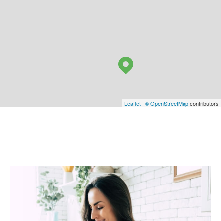
Leaflet
|
© OpenStreetMap
contributors