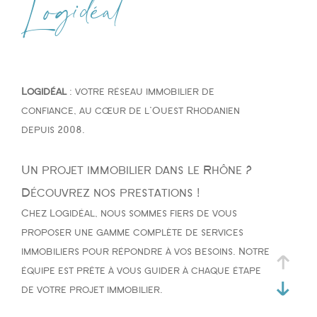
Logidéal
Type de bien
Type de bien
Logidéal
: votre réseau immobilier de
Budget
confiance, au cœur de l'Ouest Rhodanien
depuis 2008.
Un projet immobilier dans le Rhône ?
PIÈCES
Découvrez nos prestations !
Chez Logidéal, nous sommes fiers de vous
1
2
3
4
5
proposer une gamme complète de services
immobiliers pour répondre à vos besoins. Notre
équipe est prête à vous guider à chaque étape
de votre projet immobilier.
Ville