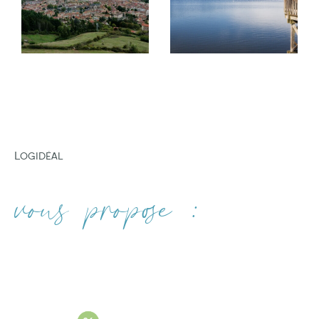
gestion locative
professionnelle.
FILTRER PAR
Nous mettons également à votre disposition
notre expertise pour vous accompagner dans
COUPS DE COEUR
EXCLUSIVITÉS
NOUVEAUTÉS
la mise en vente de votre bien. Votre
satisfaction est notre priorité.
Nos services d'estimation immobilière
Logidéal
Si vous recherchez à faire estimer votre bien
RECHERCHER
dans les villes d'Amplepuis, Tarare, Lamure-
vous propose :
sur-Azergues, THIZY-LES-BOURGS et VINDRY-
SUR-TURDINE. vous pouvez compter sur notre
expertise. Nous sommes fiers de vous offrir des
services d'estimation de biens immobiliers de
haute qualité. Consultez nos services :
Estimation immobilière à Amplepuis
Estimation immobilière à Tarare