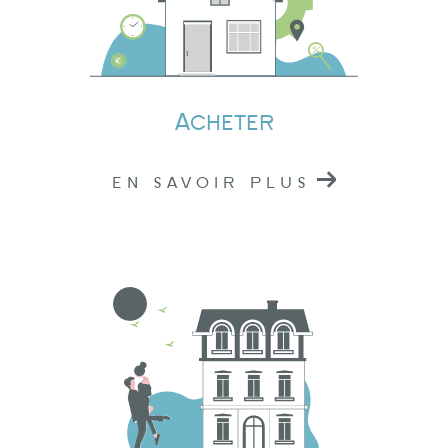
Si vous avez un projet
immobilier à Tarare,
Amplepuis
ou
Lamure-sur-Azergues
, n'hésitez
pas à nous contacter.
Acheter
Nous sommes situés au cœur du Rhône, prêts à
vous offrir nos services professionnels. Pour
EN SAVOIR PLUS
toute demande d'information ou pour prendre
rendez-vous, vous pouvez nous joindre par
téléphone ou nous rendre visite dans l'une de
nos agences.
Chez Logidéal, nous sommes là pour vous
accompagner dans la réalisation de vos
projets immobiliers. En nous choisissant, vous
faites le choix de la qualité, de la confiance et
de l'engagement. Nous sommes votre partenaire