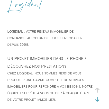
Logidéal
Type de bien
Type de bien
Logidéal
: votre réseau immobilier de
Budget
confiance, au cœur de l'Ouest Rhodanien
depuis 2008.
Un projet immobilier dans le Rhône ?
PIÈCES
Découvrez nos prestations !
Chez Logidéal, nous sommes fiers de vous
1
2
3
4
5
proposer une gamme complète de services
immobiliers pour répondre à vos besoins. Notre
équipe est prête à vous guider à chaque étape
de votre projet immobilier.
Ville