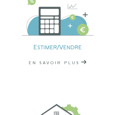
Estimation immobilière à Lamure-sur-Azergues
Nos professionnels connaissent parfaitement le
marché local, ce qui nous permet de vous
fournir une estimation précise de la valeur de
votre bien. Que vous envisagiez de vendre ou
Estimer/Vendre
de louer, notre évaluation vous donnera une
base solide pour prendre des décisions
EN SAVOIR PLUS
éclairées.
Contactez nos agences
immobilières à Tarare,
Amplepuis et Lamure-sur-
Azergues