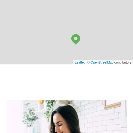
Leaflet
|
© OpenStreetMap
contributors