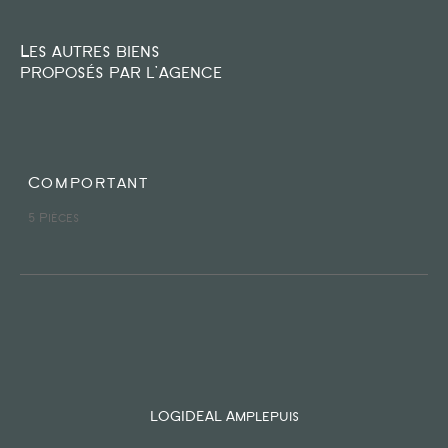
FILTRER PAR
Les autres biens
proposés par l'agence
COUPS DE COEUR
EXCLUSIVITÉS
NOUVEAUTÉS
Comportant
5 Pièces
RECHERCHER
LOGIDEAL Amplepuis