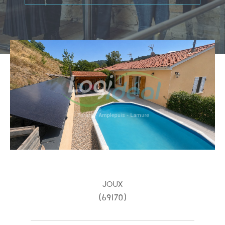
Type de bien
Type de bien
Budget
PIÈCES
1
2
3
4
5
Joux
(69170)
Ville