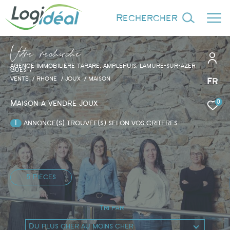
rechercher
V
o
r
e
r
e
c
e
c
e
AGENCE IMMOBILIÈRE TARARE, AMPLEPUIS, LAMURE-SUR-AZER
GUES
VENTE
RHONE
JOUX
MAISON
Fr
0
Effectuer une recherche
Maison à vendre Joux
et trouver le bien qui correspond à vos
1
annonce(s) trouvée(s) selon vos critères
critères
Type d'offre
Vente
5 Pièces
Tri par
Du plus cher au moins cher