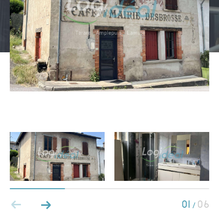
Type de bien
Type de bien
Budget
PIÈCES
1
2
3
4
5
01
06
/
Ville