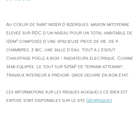
FILTRER PAR
Au coeur de Saint nizier d'Azergues, maison mitoyenne
élevée sur RDC d'un niveau pour un total habitable de
COUPS DE COEUR
EXCLUSIVITÉS
NOUVEAUTÉS
120m² composée d'une spacieuse pièce de vie, de 4
chambres, 2 wc, une salle d'eau. Tout à l'égout.
Chauffage poele à bois + radiateurs électrique. Cuisine
semi équipée. Le tout sur 525m² de terrain attenant.
Travaux intèrieur à prévoir, gros oeuvre en bon état.
RECHERCHER
Les informations sur les risques auxquels ce bien est
exposé sont disponibles sur le site
Géorisques