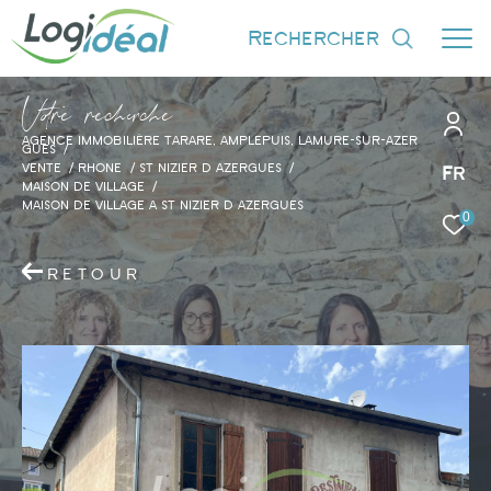
rechercher
V
o
r
e
r
e
c
e
c
e
AGENCE IMMOBILIÈRE TARARE, AMPLEPUIS, LAMURE-SUR-AZER
GUES
VENTE
RHONE
ST NIZIER D AZERGUES
Fr
MAISON DE VILLAGE
MAISON DE VILLAGE A ST NIZIER D AZERGUES
0
Effectuer une recherche
et trouver le bien qui correspond à vos
RETOUR
critères
Type d'offre
Vente