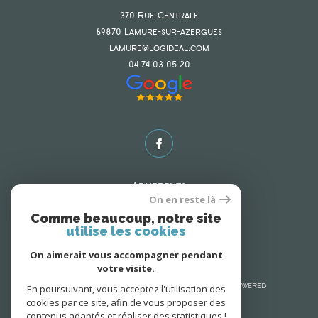
370 Rue Centrale
69870
lamure-sur-azergues
lamure@logideal.com
04 74 03 05 20
Adhérents
On en reste là
Comme beaucoup, notre site
utilise les cookies
On aimerait vous accompagner pendant
votre visite.
En poursuivant, vous acceptez l'utilisation des
© 2026 | Tous droits réservés | Traduction powered
cookies par ce site, afin de vous proposer des
by Google |
Nos honoraires
Plan du site
contenus adaptés et réaliser des statistiques !