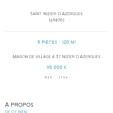
Saint-Nizier-d'Azergues
(69870)
Surface
5 pièces - 120 m²
Maison de village à St Nizier d'Azergues
115 000 €
AFFINER LES CRITÈRES
REF : 2794
PARKING
TERRASSE
PISCINE
a propos
de ce bien