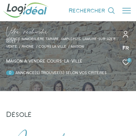
rechercher
V
o
r
e
r
e
c
e
c
e
AGENCE IMMOBILIÈRE TARARE, AMPLEPUIS, LAMURE-SUR-AZER
GUES
VENTE
RHONE
COURS LA VILLE
MAISON
Fr
0
Effectuer une recherche
Maison à vendre Cours-La-Ville
et trouver le bien qui correspond à vos
0
annonce(s) trouvée(s) selon vos critères
critères
Type d'offre
Vente
Désolé