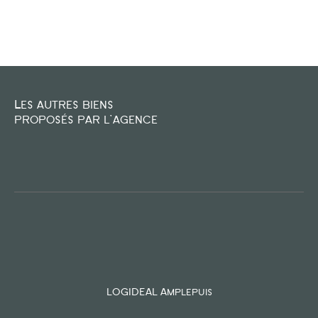
FILTRER PAR
COUPS DE COEUR
EXCLUSIVITÉS
NOUVEAUTÉS
Les autres biens
proposés par l'agence
RECHERCHER
LOGIDEAL Amplepuis