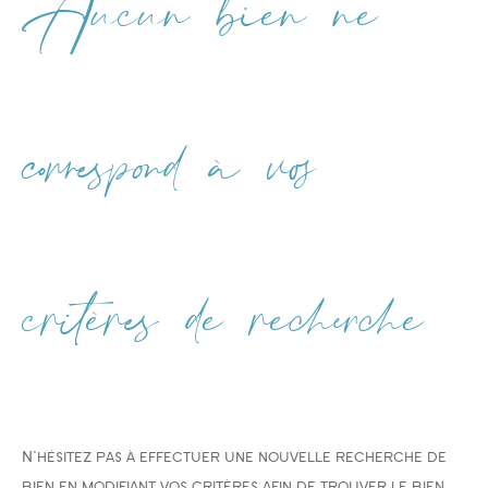
Aucun bien ne
Type de bien
Type de bien
correspond à vos
Budget
critères de recherche
PIÈCES
1
2
3
4
5
N'hésitez pas à effectuer une nouvelle recherche de
Ville
bien en modifiant vos critères afin de trouver le bien