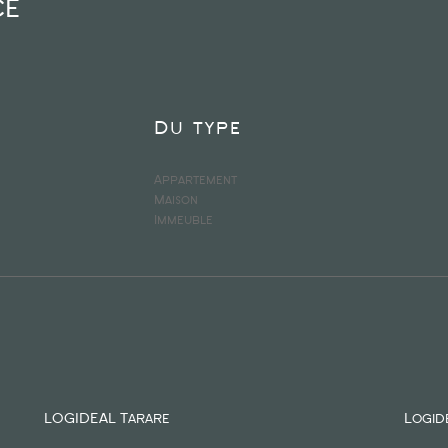
ce
Du type
Appartement
Maison
Immeuble
LOGIDEAL Tarare
Logid