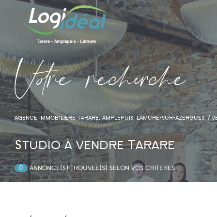
V
o
r
e
r
e
c
e
c
e
AGENCE IMMOBILIÈRE TARARE, AMPLEPUIS, LAMURE-SUR-AZERGUES
V
Studio à vendre Tarare
0
annonce(s) trouvée(s) selon vos critères