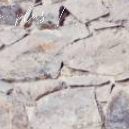
!
u
s
l
p
n