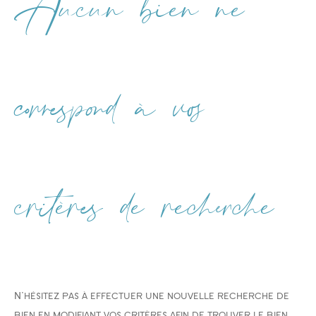
Aucun bien ne
Type de bien
Type de bien
correspond à vos
Budget
critères de recherche
PIÈCES
1
2
3
4
5
N'hésitez pas à effectuer une nouvelle recherche de
Ville
bien en modifiant vos critères afin de trouver le bien