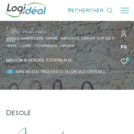
rechercher
V
o
r
e
r
e
c
e
c
e
AGENCE IMMOBILIÈRE TARARE, AMPLEPUIS, LAMURE-SUR-AZER
GUES
VENTE
LOIRE
FOURNEAUX
MAISON
Fr
0
Effectuer une recherche
Maison à vendre Fourneaux
et trouver le bien qui correspond à vos
0
annonce(s) trouvée(s) selon vos critères
critères
Type d'offre
Vente
Désolé