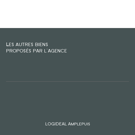
FILTRER PAR
COUPS DE COEUR
EXCLUSIVITÉS
NOUVEAUTÉS
Les autres biens
proposés par l'agence
RECHERCHER
LOGIDEAL Amplepuis