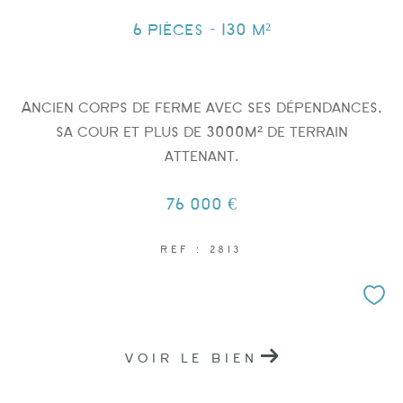
6 pièces - 130 m²
Ancien corps de ferme avec ses dépendances,
Surface
sa cour et plus de 3000m² de terrain
attenant.
76 000 €
REF : 2813
AFFINER LES CRITÈRES
PARKING
TERRASSE
PISCINE
VOIR LE BIEN