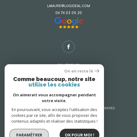
lamure@logideal.com
04 74 03 05 20
Adhérents
On en reste là
Comme beaucoup, notre site
utilise les cookies
On aimerait vous accompagner pendant
votre visite.
En poursuivant, vous acceptez l'utilisation des
© 2026 | Tous droits réservés | Traduction powered
by Google |
cookies par ce site, afin de vous proposer des
Nos honoraires
Plan du site
contenus adaptés et réaliser des statistiques !
Mentions légales
Admin
Nos liens
Politique RGPD
Cookies
PARAMÉTRER
OK POUR MOI !