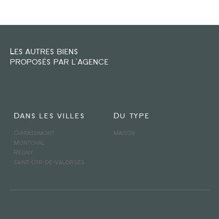
FILTRER PAR
Les autres biens
COUPS DE COEUR
EXCLUSIVITÉS
NOUVEAUTÉS
proposés par l'agence
Dans les villes
Du type
RECHERCHER
Chirassimont
Maison
Montchal
Regny
Saint-Cyr-de-Valorges