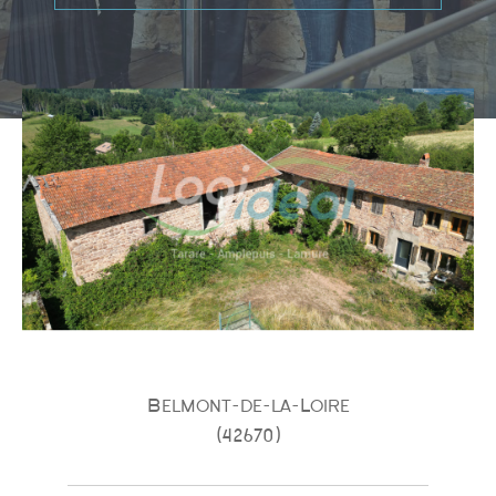
Type de bien
Type de bien
Budget
PIÈCES
1
2
3
4
5
Belmont-de-la-Loire
(42670)
Ville