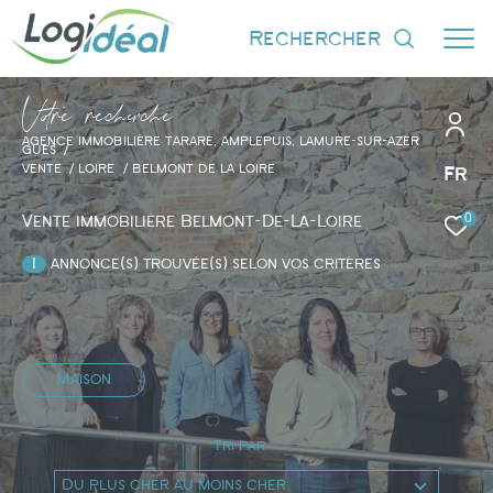
rechercher
V
o
r
e
r
e
c
e
c
e
AGENCE IMMOBILIÈRE TARARE, AMPLEPUIS, LAMURE-SUR-AZER
GUES
VENTE
LOIRE
BELMONT DE LA LOIRE
Fr
0
Effectuer une recherche
Vente immobilière Belmont-De-La-Loire
et trouver le bien qui correspond à vos
1
annonce(s) trouvée(s) selon vos critères
critères
Type d'offre
Vente
Maison
Tri par
Du plus cher au moins cher