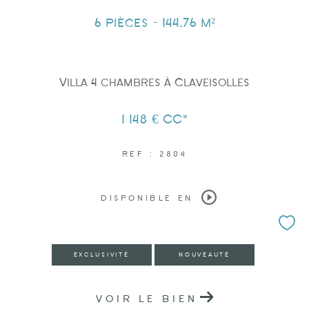
6 pièces - 144,76 m²
Villa 4 chambres à Claveisolles
Surface
1 148 €
CC*
REF : 2804
AFFINER LES CRITÈRES
DISPONIBLE EN
PARKING
TERRASSE
PISCINE
EXCLUSIVITÉ
NOUVEAUTÉ
VOIR LE BIEN