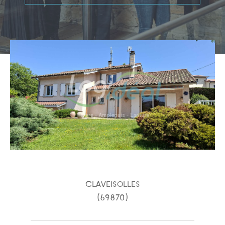
Type de bien
Type de bien
Budget
PIÈCES
1
2
3
4
5
Claveisolles
(69870)
Ville