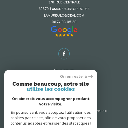
370 Rue Centrale
69870
lamure-sur-azergues
lamure@logideal.com
04 74 03 05 20
Adhérents
On en reste là
Comme beaucoup, notre site
utilise les cookies
On aimerait vous accompagner pendant
votre visite.
En poursuivant, vous acceptez l'utilisation des
© 2026 | Tous droits réservés | Traduction powered
by Google |
cookies par ce site, afin de vous proposer des
Nos honoraires
Plan du site
contenus adaptés et réaliser des statistiques !
Mentions légales
Admin
Nos liens