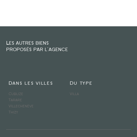
FILTRER PAR
COUPS DE COEUR
EXCLUSIVITÉS
NOUVEAUTÉS
Les autres biens
proposés par l'agence
RECHERCHER
Dans les villes
Du type
Cublize
Villa
Tarare
Villechenève
Thizy