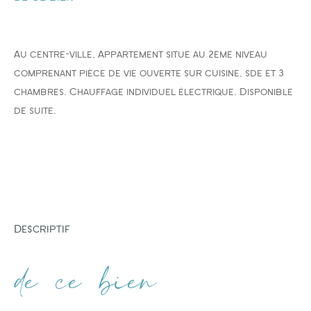
FILTRER PAR
Au centre-ville, Appartement situé au 2ème niveau
comprenant pièce de vie ouverte sur cuisine, sde et 3
COUPS DE COEUR
EXCLUSIVITÉS
NOUVEAUTÉS
chambres. Chauffage individuel électrique. Disponible
de suite.
RECHERCHER
descriptif
de ce bien