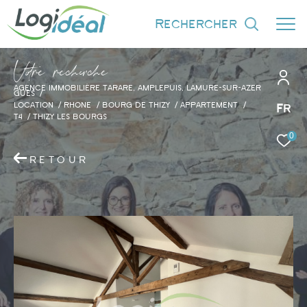
rechercher
V
o
r
e
r
e
c
e
c
e
AGENCE IMMOBILIÈRE TARARE, AMPLEPUIS, LAMURE-SUR-AZER
GUES
LOCATION
RHONE
BOURG DE THIZY
APPARTEMENT
Fr
T4
THIZY LES BOURGS
0
Effectuer une recherche
et trouver le bien qui correspond à vos
RETOUR
critères
Type d'offre
Location