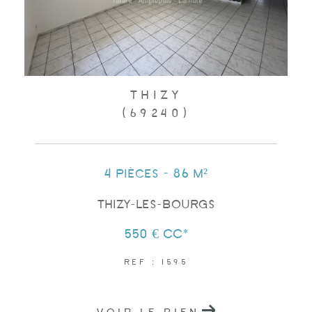
THIZY
(69240)
4 pièces - 86 m²
THIZY-LES-BOURGS
550 €
CC*
REF : 1595