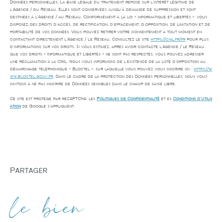
Données personnelles. La base légale du traitement repose sur l'intérêt légitime de
l'Agence / du Réseau. Elles sont conservées jusqu'à demande de suppression et sont
destinées à l'Agence / au Réseau. Conformément à la loi « informatique et libertés », vous
disposez des droits d’accès, de rectification, d’effacement, d’opposition, de limitation et de
portabilité de vos données. Vous pouvez retirer votre consentement à tout moment en
contactant directement l’Agence / Le Réseau. Consultez le site
https://cnil.fr/fr
pour plus
d’informations sur vos droits. Si vous estimez, après avoir contacté l'Agence / le Réseau,
que vos droits « Informatique et Libertés » ne sont pas respectés, vous pouvez adresser
une réclamation à la CNIL. Nous vous informons de l’existence de la liste d'opposition au
démarchage téléphonique « Bloctel », sur laquelle vous pouvez vous inscrire ici :
https://w
ww.bloctel.gouv.fr
. Dans le cadre de la protection des Données personnelles, nous vous
invitons à ne pas inscrire de Données sensibles dans le champ de saisie libre.
Ce site est protégé par reCAPTCHA, les
Politiques de Confidentialité
et es
Conditions d'utilis
ation
de Google s'appliquent.
partager
le bien