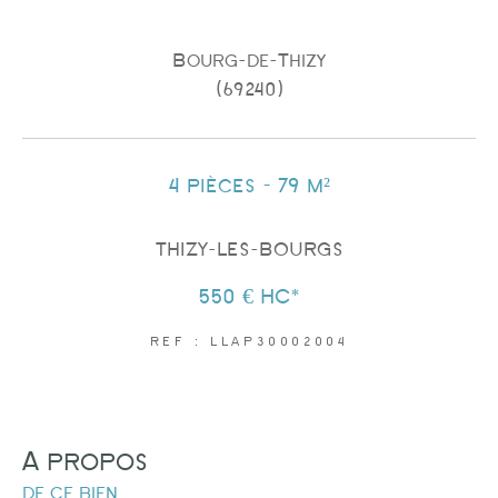
Bourg-de-Thizy
(69240)
Surface
4 pièces - 79 m²
THIZY-LES-BOURGS
550 €
HC*
AFFINER LES CRITÈRES
REF : LLAP30002004
PARKING
TERRASSE
PISCINE
a propos
de ce bien