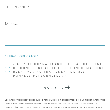
Téléphone
*
Message
*
* Champ obligatoire
J'AI PRIS CONNAISSANCE DE LA POLITIQUE
DE CONFIDENTIALITÉ ET DES INFORMATIONS
RELATIVES AU TRAITEMENT DE MES
DONNÉES PERSONNELLES (*)*
ENVOYER
Les informations recueillies sur ce formulaire sont enregistrées dans un fichier informatisé
par La Boite Immo agissant comme Sous-traitant du traitement pour la gestion de la
clientèle/prospects de l'Agence / du Réseau qui reste Responsable du Traitement de vos