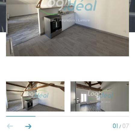
Type de bien
Type de bien
Budget
PIÈCES
1
2
3
4
5
01
07
/
Ville