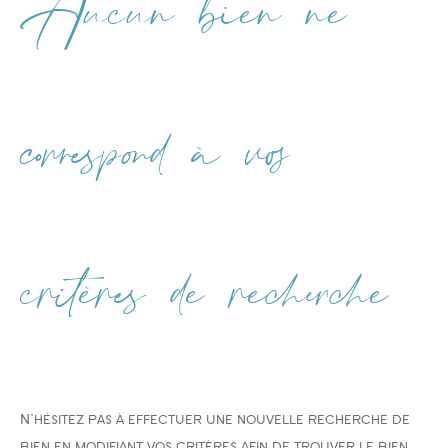
Aucun bien ne
Type de bien
Type de bien
correspond à vos
Budget
critères de recherche
PIÈCES
1
2
3
4
5
N'hésitez pas à effectuer une nouvelle recherche de
Ville
bien en modifiant vos critères afin de trouver le bien