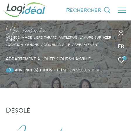
rechercher
V
o
r
e
r
e
c
e
c
e
AGENCE IMMOBILIÈRE TARARE, AMPLEPUIS, LAMURE-SUR-AZER
GUES
LOCATION
RHONE
COURS LA VILLE
APPARTEMENT
Fr
0
Effectuer une recherche
Appartement à louer Cours-La-Ville
et trouver le bien qui correspond à vos
0
annonce(s) trouvée(s) selon vos critères
critères
Type d'offre
Location
Désolé