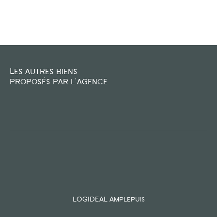
FILTRER PAR
COUPS DE COEUR
EXCLUSIVITÉS
NOUVEAUTÉS
Les autres biens
proposés par l'agence
RECHERCHER
LOGIDEAL Amplepuis