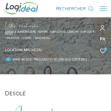
rechercher
V
o
r
e
r
e
c
e
c
e
AGENCE IMMOBILIÈRE TARARE, AMPLEPUIS, LAMURE-SUR-AZER
GUES
LOCATION
LOIRE
MACHEZAL
Fr
0
Effectuer une recherche
Location Machezal
et trouver le bien qui correspond à vos
0
annonce(s) trouvée(s) selon vos critères
critères
Type d'offre
Location
Désolé