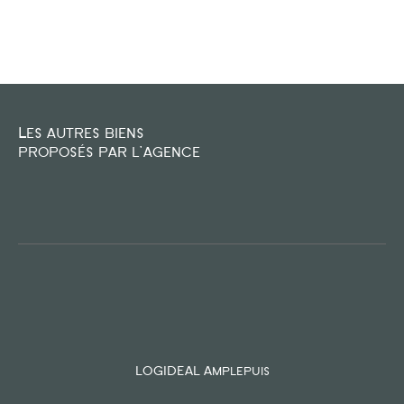
FILTRER PAR
COUPS DE COEUR
EXCLUSIVITÉS
NOUVEAUTÉS
Les autres biens
proposés par l'agence
RECHERCHER
LOGIDEAL Amplepuis