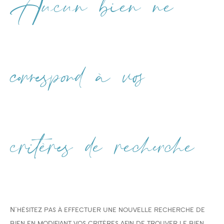
Aucun bien ne
Type de bien
Type de bien
correspond à vos
Budget
critères de recherche
PIÈCES
1
2
3
4
5
N'hésitez pas à effectuer une nouvelle recherche de
Ville
bien en modifiant vos critères afin de trouver le bien